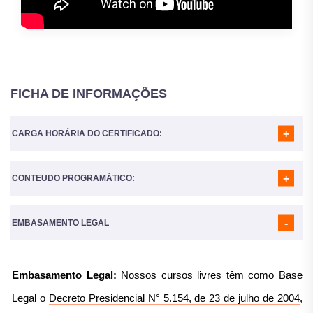
FICHA DE INFORMAÇÕES
CARGA HORÁRIA DO CERTIFICADO:
CONTEUDO PROGRAMÁTICO:
A Carga horária do curso é de
160 Horas
MÓDULO 01
- CONCEITOS BÁSICOS PARA A PRÁTICA DA
FARMÁCIA
EMBASAMENTO LEGAL
MÓDULO 02
- FARMACOCINÉTICA
MÓDULO 03
- FARMACODINÂMICA
MÓDULO 04
- CLASSIFICAÇÃO DE MEDICAMENTOS
Embasamento Legal:
Nossos cursos livres têm como Base
MÓDULO 05
- CLASSES FARMACOLÓGICAS
MÓDULO 06
- ORGANIZAÇÃO DA FARMÁCIA
Legal o
Decreto Presidencial N° 5.154, de 23 de julho de 2004
,
MÓDULO 07
- DISPENSAÇÃO DE MEDICAMENTOS