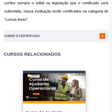
MÓDULO 08
- QUALIDADE NO ATENDIMENTO
confira sempre o edital ou legislação que o certificado será
MÓDULO 09
- ÉTICA PROFISSIONAL
submetido, nossa instituição emite certificados na categoria de
“cursos livres”.
SOBRE O CERTIFICADO:
CURSOS RELACIONADOS
Nosso certificado é reconhecido em todo o Brasil e
utilizado para diversos fins:
Atividades Complementares para a Faculdade;
Horas complementares, atividades complementares para a
Faculdade;
Completar horas em atividades Extracurriculares (geralmente
exigidas em Faculdades);