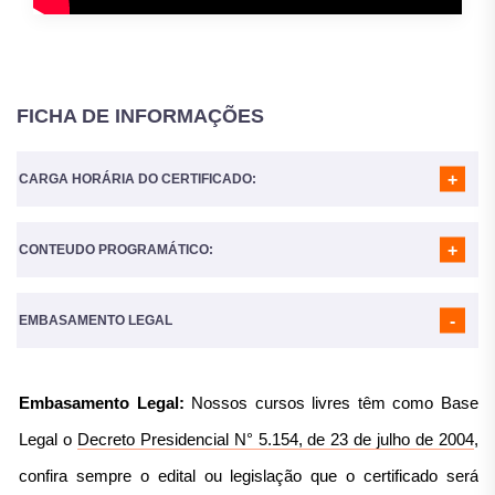
FICHA DE INFORMAÇÕES
CARGA HORÁRIA DO CERTIFICADO:
CONTEUDO PROGRAMÁTICO:
A Carga horária do curso é de
160 Horas
MÓDULO 01
- ADMINISTRAÇÃO OU GESTÃO DA ESCOLA
MÓDULO 02
- QUAL A FUNÇÃO SOCIAL DA EDUCAÇÃO E DA
EMBASAMENTO LEGAL
ESCOLA?
MÓDULO 03
- GESTÃO DA EDUCAÇÃO: TENDÊNCIAS ATUAIS
MÓDULO 04
- A REFORMA DO ESTADO BRASILEIRO: A
Embasamento Legal:
Nossos cursos livres têm como Base
GESTÃO DA EDUCAÇÃO E DA ESCOLA
MÓDULO 05
- A GESTÃO DEMOCRÁTICA NA CONSTITUIÇÃO
Legal o
Decreto Presidencial N° 5.154, de 23 de julho de 2004
,
FEDERAL
MÓDULO 06
- OS PRINCÍPIOS DA GESTÃO DEMOCRÁTICA
confira sempre o edital ou legislação que o certificado será