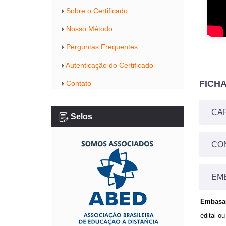
Sobre o Certificado
Nosso Método
Perguntas Frequentes
Autenticação do Certificado
FICH
Contato
CAR
Selos
A Carga 
CO
MÓDUL
MÓDUL
EM
MÓDUL
MÓDUL
Embasam
MÓDUL
MÓDUL
edital ou