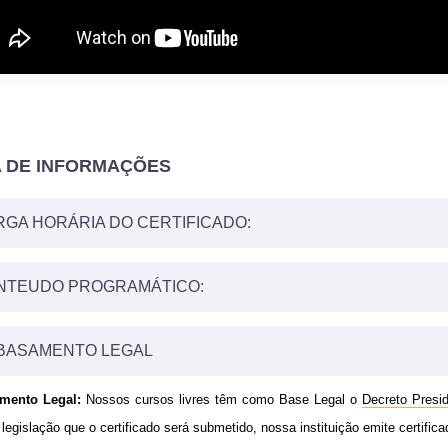
A DE INFORMAÇÕES
GA HORÁRIA DO CERTIFICADO:
horária do curso é de
160 Horas
NTEUDO PROGRAMÁTICO:
O 01
- INTRODUÇÃO AO SQL
O 02
- SQL COMO LINGUAGEM PADRÃO
BASAMENTO LEGAL
O 03
- CRIAÇÃO DE BANCO DE DADOS
O 04
- COMANDOS DE CONSULTA AO ESQUEMA
ento Legal:
Nossos cursos livres têm como Base Legal o
Decreto Presid
O 05
- FUNÇÕES AGREGADAS (OU DE AGRUPAMENTO)
O 06
- SUB-CONSULTAS
 legislação que o certificado será submetido, nossa instituição emite certifica