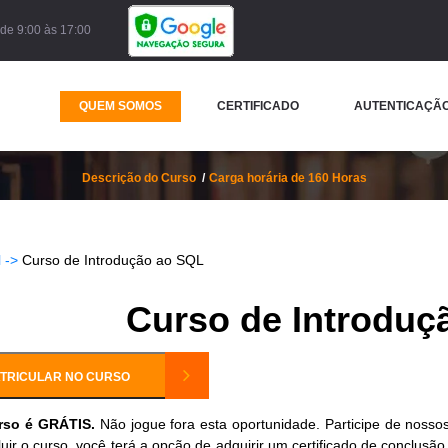
de 9:00 às 17:00
QUEM SOMOS
CERTIFICADO
AUTENTICAÇÃO
Curso de Introdução ao SQL
Descrição do Curso
Carga horária de 160 Horas
 ->
Curso de Introdução ao SQL
Curso de Introduç
TRICULAR NO CURSO
rso é GRÁTIS.
Não jogue fora esta oportunidade. Participe de nossos
uir o curso, você terá a opção de adquirir um certificado de conclusã