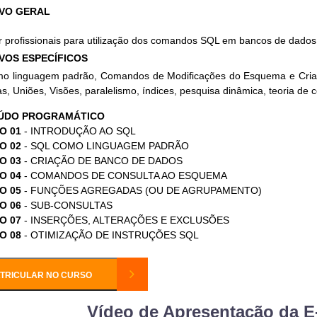
VO GERAL
 profissionais para utilização dos comandos SQL em bancos de dados 
VOS ESPECÍFICOS
o linguagem padrão, Comandos de Modificações do Esquema e Cria
s, Uniões, Visões, paralelismo, índices, pesquisa dinâmica, teoria de c
ÚDO PROGRAMÁTICO
O 01
- INTRODUÇÃO AO SQL
O 02
- SQL COMO LINGUAGEM PADRÃO
O 03
- CRIAÇÃO DE BANCO DE DADOS
O 04
- COMANDOS DE CONSULTA AO ESQUEMA
O 05
- FUNÇÕES AGREGADAS (OU DE AGRUPAMENTO)
O 06
- SUB-CONSULTAS
O 07
- INSERÇÕES, ALTERAÇÕES E EXCLUSÕES
O 08
- OTIMIZAÇÃO DE INSTRUÇÕES SQL
TRICULAR NO CURSO
Vídeo de Apresentação da E