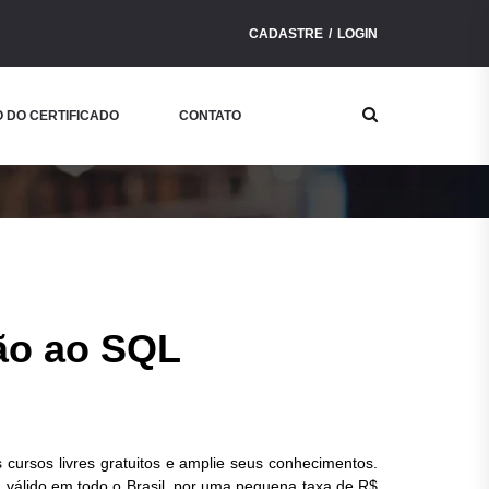
CADASTRE
LOGIN
Buscar
 DO CERTIFICADO
CONTATO
Curso
ão ao SQL
 cursos livres gratuitos e amplie seus conhecimentos.
o, válido em todo o Brasil, por uma pequena taxa de R$