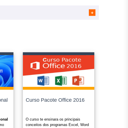
s);
o;
ramos como "cursos livres".
onal
Curso Pacote Office 2016
 seu e-mail em até 1(um) dia útil apos a confirmação do
ional
O curso te ensinara os principais
omo
conceitos dos programas Excel, Word