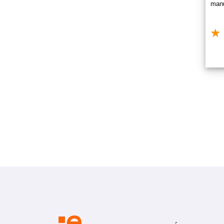
manu
trab