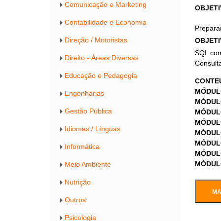
Comunicação e Marketing
OBJETI
Contabilidade e Economia
Preparar
Direção / Motoristas
OBJETI
SQL com
Direito - Áreas Diversas
Consulta
Educação e Pedagogia
CONTE
MÓDUL
Engenharias
MÓDUL
Gestão Pública
MÓDUL
MÓDUL
Idiomas / Línguas
MÓDUL
MÓDUL
Informática
MÓDUL
MÓDUL
Meio Ambiente
Nutrição
MA
Outros
Psicologia