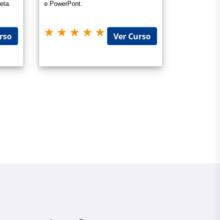
eta.
e PowerPont.
rso
Ver Curso