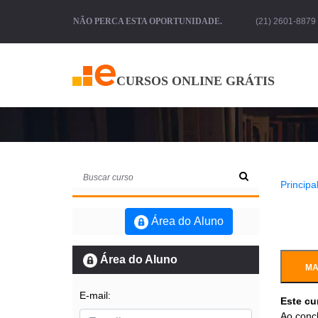
NÃO PERCA ESTA OPORTUNIDADE.
(21) 2601-8879 
CURSOS ONLINE GRÁTIS
Principal
Área do Aluno
Área do Aluno
MA
E-mail:
Este cu
Ao concl