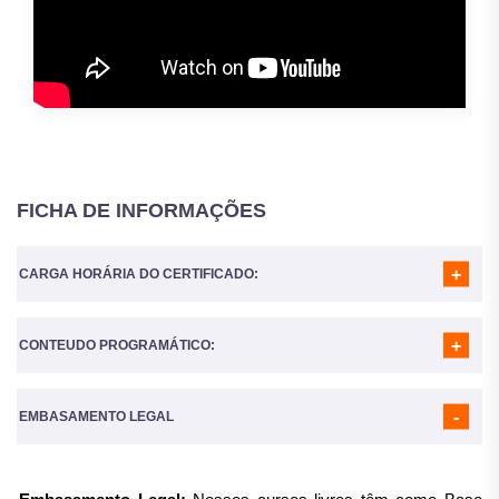
FICHA DE INFORMAÇÕES
CARGA HORÁRIA DO CERTIFICADO:
CONTEUDO PROGRAMÁTICO:
A Carga horária do curso é de
160 Horas
MÓDULO 01
- INTRODUÇÃO À NUTRIÇÃO NO CURSO DA
VIDA
EMBASAMENTO LEGAL
MÓDULO 02
- A IMPORTÂNCIA DA BOA ALIMENTAÇÃO
MÓDULO 03
- HIGIENE ALIMENTAR
MÓDULO 04
- NUTRIÇÃO NA GESTAÇÃO E LACTAÇÃO