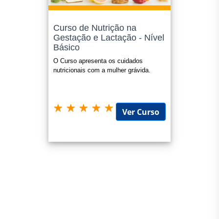
exigidas em Faculdades);
Curso de Nutrição na
Gratificações adicionais conforme plano de carreira;
Gestação e Lactação - Nível
Avaliações para promoções internas nas empresas;
Básico
Atualizar seu Currículo, aumentando suas chances para
O Curso apresenta os cuidados
nutricionais com a mulher grávida.
conquistar um bom emprego;
Progressão Funcional para Servidores Públicos;
Universitária (horas extracurriculares, atividades
Ver Curso
extracurriculares).
Confira sempre o edital ou legislação que o certificado será
submetido, nos enquadramos como "cursos livres".
O certificado é opcional e possui o valor de R$ 49,90 e o
mesmo é enviado para seu e-mail em até 1(um) dia útil apos
a confirmação do pagamento.