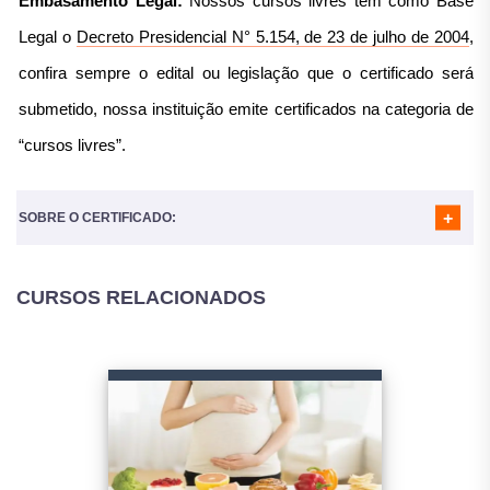
Embasamento Legal:
Nossos cursos livres têm como Base
MÓDULO 05
- NUTRIÇÃO NA INFÂNCIA E ADOLESCÊNCIA
MÓDULO 06
- NUTRIÇÃO DO ADULTO
Legal o
Decreto Presidencial N° 5.154, de 23 de julho de 2004
,
MÓDULO 07
- NUTRIÇÃO DO IDOSO
confira sempre o edital ou legislação que o certificado será
submetido, nossa instituição emite certificados na categoria de
“cursos livres”.
SOBRE O CERTIFICADO:
CURSOS RELACIONADOS
Nosso certificado é reconhecido em todo o Brasil e
utilizado para diversos fins:
Atividades Complementares para a Faculdade;
Horas complementares, atividades complementares para a
Faculdade;
Completar horas em atividades Extracurriculares (geralmente