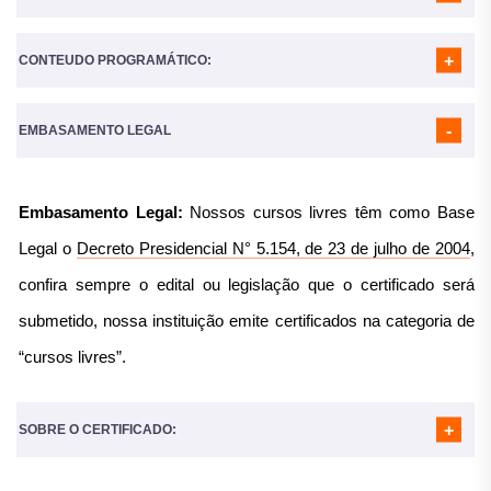
CONTEUDO PROGRAMÁTICO:
A Carga horária do curso é de
160 Horas
MÓDULO 01
- DEFINIÇÃO DE PLANEJAMENTO ESTRATÉGICO
MÓDULO 02
- TIPOS DE PLANEJAMENTO
EMBASAMENTO LEGAL
MÓDULO 03
- NORTEADORES ESTRATÉGICOS
MÓDULO 04
- ANÁLISE AMBIENTAL
MÓDULO 05
- ANÁLISE S.W.O.T
Embasamento Legal:
Nossos cursos livres têm como Base
MÓDULO 06
- TOMADA DE DECISÕES
MÓDULO 07
- METODOLOGIA DO PLANEJAMENTO
Legal o
Decreto Presidencial N° 5.154, de 23 de julho de 2004
,
ESTRATÉGICO
MÓDULO 08
- MOTIVAÇÃO X PLANEJAMENTO
confira sempre o edital ou legislação que o certificado será
MÓDULO 09
- PLANEJAMENTO ESTRATÉGICO X MOTIVAÇÃO
submetido, nossa instituição emite certificados na categoria de
“cursos livres”.
SOBRE O CERTIFICADO: