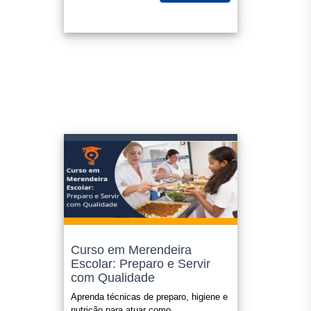
extracurriculares).
Confira sempre o edital ou legislação que o certificado será
submetido, nos enquadramos como "cursos livres".
O certificado é opcional e possui o valor de R$ 49,90 e o
mesmo é enviado para seu e-mail em até 1(um) dia útil apos
a confirmação do pagamento.
Curso em Merendeira
Escolar: Preparo e Servir
com Qualidade
Aprenda técnicas de preparo, higiene e
nutrição para atuar como