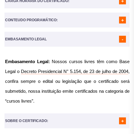
CARGA HORÁRIA DO CERTIFICADO:
CONTEUDO PROGRAMÁTICO:
A Carga horária do curso é de
160 Horas
MÓDULO 01
- DEFINIÇÃO
MÓDULO 02
- PREVISÃO DE DEMANDA
EMBASAMENTO LEGAL
MÓDULO 03
- GESTÃO DE ESTOQUE
MÓDULO 04
- ADMINISTRAÇÃO DE SUPRIMENTOS:
COMPRAS E ADMINISTRAÇÃO DE FORNECEDORES
Embasamento Legal:
Nossos cursos livres têm como Base
MÓDULO 05
- PLANEJAMENTO DE SUPRIMENTOS
MÓDULO 06
- ARMAZENAGEM
Legal o
Decreto Presidencial N° 5.154, de 23 de julho de 2004
,
MÓDULO 07
- LOGÍSTICA DE SERVIÇO AO CLIENTE
MÓDULO 08
- TERCEIRIZAÇÃO NA LOGÍSTICA
confira sempre o edital ou legislação que o certificado será
MÓDULO 09
- LOGÍSTICA INTERNACIONAL
submetido, nossa instituição emite certificados na categoria de
“cursos livres”.
SOBRE O CERTIFICADO: