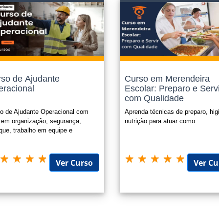
cações adicionais conforme plano de carreira;
ões para promoções internas nas empresas;
ar seu Currículo, aumentando suas chances para conquistar um bom empreg
são Funcional para Servidores Públicos;
tária (horas extracurriculares, atividades extracurriculares).
 sempre o edital ou legislação que o certificado será submetido, nos enquad
so de Ajudante
Curso em Merendeira
racional
Escolar: Preparo e Serv
icado é opcional e possui o valor de R$ 49,90 e o mesmo é enviado para
com Qualidade
to.
o de Ajudante Operacional com
Aprenda técnicas de preparo, hig
 em organização, segurança,
nutrição para atuar como
que, trabalho em equipe e
egabilidade.
Ver Curso
Ver Cu