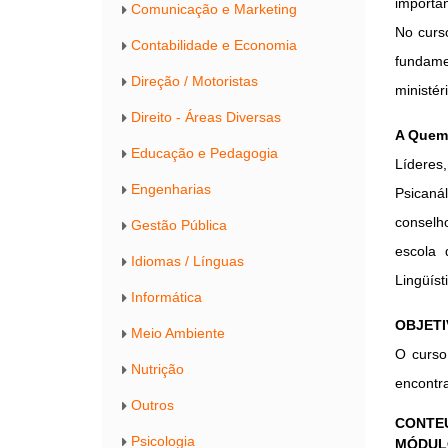
importan
Comunicação e Marketing
No curso
Contabilidade e Economia
fundame
Direção / Motoristas
ministér
Direito - Áreas Diversas
A Quem 
Educação e Pedagogia
Líderes
Engenharias
Psicanál
conselho
Gestão Pública
escola 
Idiomas / Línguas
Lingüísti
Informática
OBJETI
Meio Ambiente
O curso
Nutrição
encontra
Outros
CONTE
Psicologia
MÓDUL