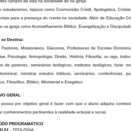
tes campos da vida na sociedade de na igreja.
 estudaremos, tópicos como Cosmovisão Cristã, Apologética, Cristian
ntais para a presença do crente na sociedade. Além de Educação Cri
io na igreja como Aconselhamento Bíblico, Evangelização e Discipulad
se Destina:
, Pastores, Missionários, Diáconos, Professores de Escolas Dominica
ise, Psicologia, Antropologia, Direito, História, Filosofia; ou seja, t
s de pastores, seminários teológicos, institutos teológicos, fazer mis
dominical, ministrar estudos bíblicos, seminários, conferências, p
co, Filosófico, Bíblico, Ministerial e Exegético
VO GERAL
 possui por objetivo geral é fazer com que o aluno adquira conhec
r conhecimentos pertinentes à realidade eclesial e social.
ÚDO PROGRAMÁTICO
O 01
- TEOLOGIA