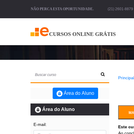
NÃO PERCA ESTA OPORTUNIDADE.
(21) 2601-8879 
CURSOS ONLINE GRÁTIS
Principal
Área do Aluno
Área do Aluno
MA
E-mail:
Este cu
Ao concl