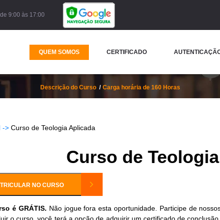
de 9:00 às 17:00
QUEM SOMOS
CERTIFICADO
AUTENTICAÇÃO
Curso de Teologia Aplicada
Descrição do Curso
Carga horária de 160 Horas
 ->
Curso de Teologia Aplicada
Curso de Teologia
TRICULAR NO CURSO
rso é GRÁTIS.
Não jogue fora esta oportunidade. Participe de nossos
uir o curso, você terá a opção de adquirir um certificado de conclusã