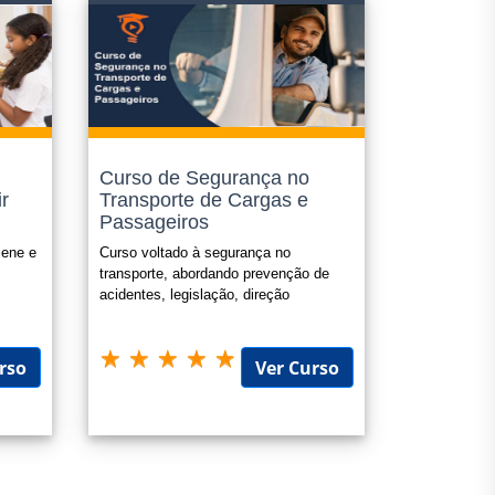
o;
ramos como "cursos livres".
Curso de Segurança no
ir
Transporte de Cargas e
 seu e-mail em até 1(um) dia útil apos a confirmação do
Passageiros
iene e
Curso voltado à segurança no
transporte, abordando prevenção de
acidentes, legislação, direção
defensiva e gestão de riscos.
rso
Ver Curso