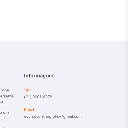
Informações
online
Tel.:
mediante
(21) 2601-8879
xa
Email:
do em
ecursosonlinegratis@gmail.com